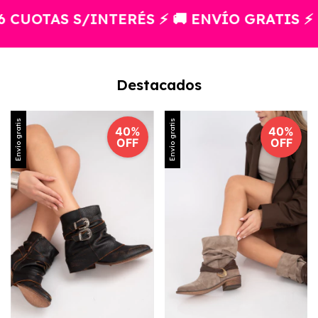
UOTAS S/INTERÉS ⚡ 🚚 ENVÍO GRATIS ⚡
Destacados
Envío gratis
Envío gratis
40%
40%
OFF
OFF