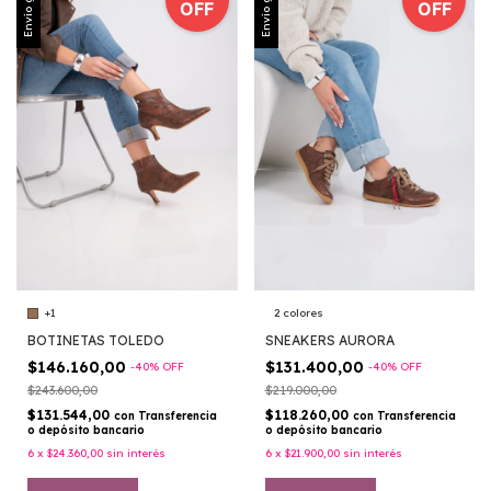
Envío gratis
Envío gratis
OFF
OFF
+1
2 colores
BOTINETAS TOLEDO
SNEAKERS AURORA
$146.160,00
$131.400,00
-
40
%
OFF
-
40
%
OFF
$243.600,00
$219.000,00
$131.544,00
$118.260,00
con
Transferencia
con
Transferencia
o depósito bancario
o depósito bancario
6
x
$24.360,00
sin interés
6
x
$21.900,00
sin interés