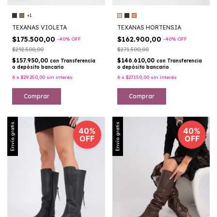
+1
TEXANAS VIOLETA
TEXANAS HORTENSIA
$175.500,00
$162.900,00
-
40
%
OFF
-
40
%
OFF
$292.500,00
$271.500,00
$157.950,00
$146.610,00
con
Transferencia
con
Transferencia
o depósito bancario
o depósito bancario
6
x
$29.250,00
sin interés
6
x
$27.150,00
sin interés
Comprar
Comprar
Envío gratis
Envío gratis
40%
40%
OFF
OFF