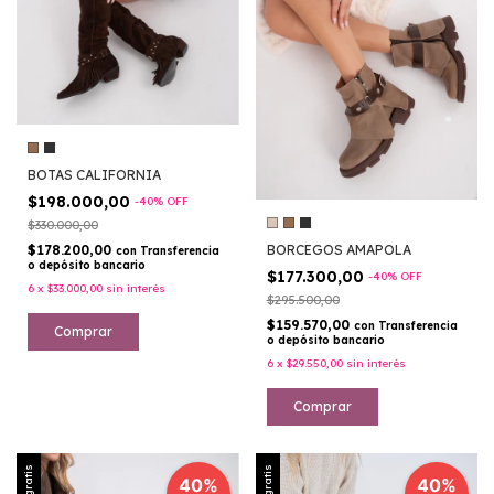
BOTAS CALIFORNIA
$198.000,00
-
40
%
OFF
$330.000,00
BORCEGOS AMAPOLA
$178.200,00
con
Transferencia
o depósito bancario
$177.300,00
-
40
%
OFF
6
x
$33.000,00
sin interés
$295.500,00
$159.570,00
con
Transferencia
Comprar
o depósito bancario
6
x
$29.550,00
sin interés
Comprar
40%
40%