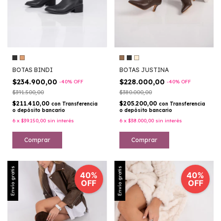
BOTAS BINDI
BOTAS JUSTINA
$234.900,00
$228.000,00
-
40
%
OFF
-
40
%
OFF
$391.500,00
$380.000,00
$211.410,00
$205.200,00
con
Transferencia
con
Transferencia
o depósito bancario
o depósito bancario
6
x
$39.150,00
sin interés
6
x
$38.000,00
sin interés
Comprar
Comprar
Envío gratis
Envío gratis
40%
40%
OFF
OFF