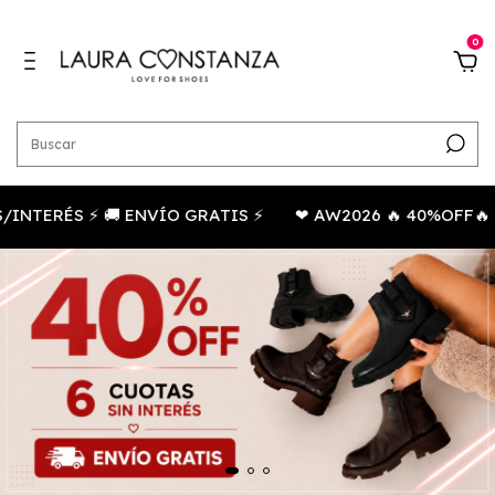
0
TERÉS ⚡ 🚚 ENVÍO GRATIS ⚡
❤ AW2026 🔥 40%OFF🔥