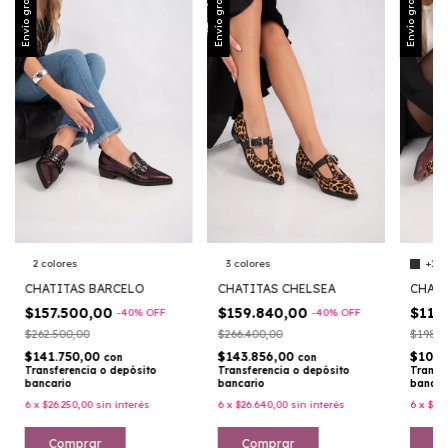
Envío gratis
Envío gratis
Envío gratis
2 colores
3 colores
+1
CHATITAS BARCELO
CHATITAS CHELSEA
CHATI
$157.500,00
$159.840,00
$118
-
40
%
OFF
-
40
%
OFF
$262.500,00
$266.400,00
$198.0
$141.750,00
$143.856,00
$106.
con
con
Transferencia o depósito
Transferencia o depósito
Transf
bancario
bancario
bancar
6
x
$26.250,00
sin interés
6
x
$26.640,00
sin interés
6
x
$19
Comprar
Comprar
C