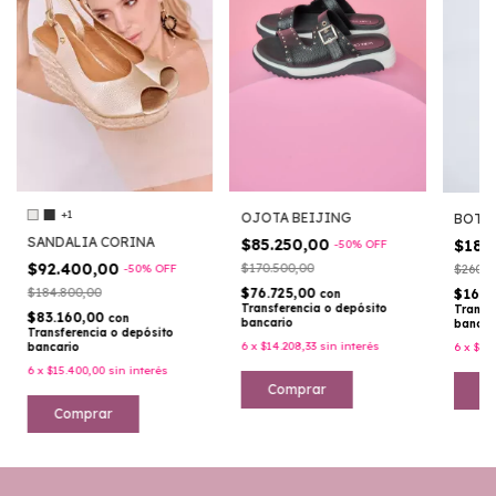
+1
OJOTA BEIJING
BOTA
SANDALIA CORINA
$85.250,00
$182
-
50
%
OFF
$92.400,00
$170.500,00
$260.0
-
50
%
OFF
$184.800,00
$76.725,00
$163.
con
Transferencia o depósito
Transf
$83.160,00
con
bancario
bancar
Transferencia o depósito
6
x
$14.208,33
sin interés
6
x
$30.
bancario
6
x
$15.400,00
sin interés
Comprar
C
Comprar