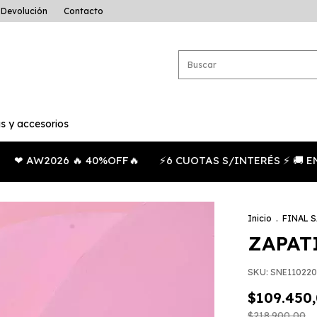
e Devolución
Contacto
s y accesorios
AW2026 🔥 40%OFF🔥
⚡6 CUOTAS S/INTERÉS ⚡ 🚚 ENVÍO 
Inicio
.
FINAL S
ZAPAT
SKU:
SNE110220
$109.450
$218.900,00