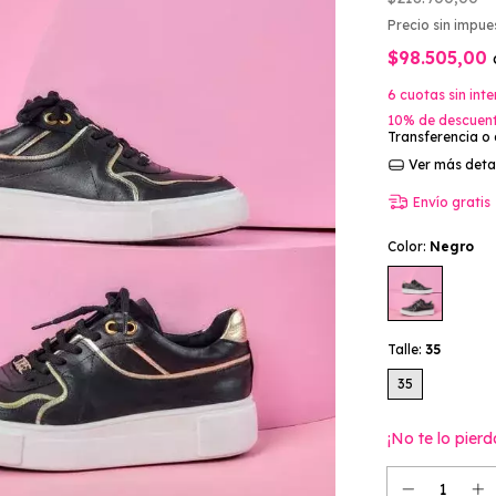
Precio sin impu
$98.505,00
6
cuotas sin int
10% de descuen
Transferencia o
Ver más deta
Envío gratis
Color:
Negro
Talle:
35
35
¡No te lo pierd