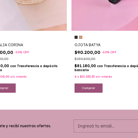
1
LIA CORINA
OJOTA BATYA
400,00
$90.200,00
-
50
%
OFF
-
50
%
OFF
00,00
$180.400,00
60,00
$81.180,00
con
Transferencia o depósito
con
Transferencia o depó
io
bancario
400,00
sin interés
6
x
$15.033,33
sin interés
mprar
Comprar
te y recibí nuestras ofertas.