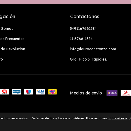
gación
Contactános
s Somos
5491167661584
as Frecuentes
11 6766-1584
a de Devolución
info@lauraconstanza.com
to
Gral. Pico 3. Tapiales.
Medios de envío
rechos reservados.
Defensa de las y los consumidores. Para reclamos
ingresá acá.