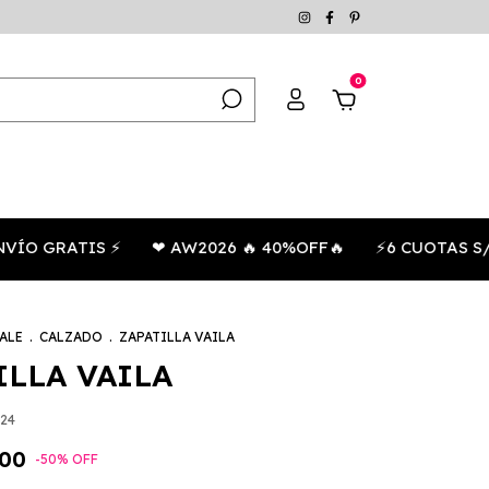
0
GRATIS ⚡
❤ AW2026 🔥 40%OFF🔥
⚡6 CUOTAS S/INTER
ALE
.
CALZADO
.
ZAPATILLA VAILA
ILLA VAILA
24
,00
-
50
%
OFF