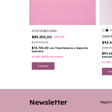
+
OJOTA BEIJING
SANDA
$85.250,00
-
50
%
OFF
$92.
$170.500,00
$76.725,00
$184.8
cia o depósito
con
Transferencia o depósito
bancario
$83.1
6
x
$14.208,33
sin interés
bancar
6
x
$15.
Comprar
Co
Newsletter
Registra