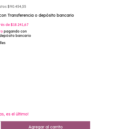
estos
$90.454,55
con
Transferencia o depósito bancario
erés de
$18.241,67
to
pagando con
 depósito bancario
lles
as, es el último!