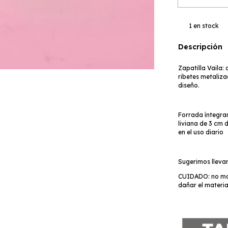
1
en stock
Descripción
Zapatilla Vaila:
ribetes metaliz
diseño.
Forrada íntegra
liviana de 3 cm 
en el uso diario
Sugerimos llevar
CUIDADO: no moja
dañar el materia